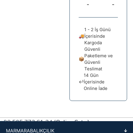
-
-
1 - 2 İş Günü
🚚
İçerisinde
Kargoda
Güvenli
Paketleme ve
📦
Güvenli
Teslimat
14 Gün
↩️
İçerisinde
Online İade
+90 505 772 61 34
(Online Satış)
Müşteri Hizmetleri
MARMARABALIKÇILIK