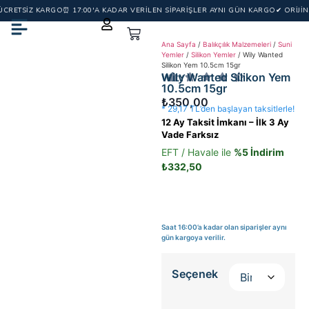
 ÜCRETSİZ KARGO
⏰ 17:00'A KADAR VERİLEN SİPARİŞLER AYNI GÜN KARGO
✔ ORİJİN
Ana Sayfa
/
Balıkçılık Malzemeleri
/
Suni
Yemler
/
Silikon Yemler
/ Wily Wanted
Silikon Yem 10.5cm 15gr
Wily Wanted Silikon Yem
WILY
10.5cm 15gr
₺
350,00
* 29,17 TL’den başlayan taksitlerle!
12 Ay Taksit İmkanı – İlk 3 Ay
Vade Farksız
EFT / Havale ile
%5 İndirim
₺
332,50
Saat 16:00’a kadar olan siparişler aynı
gün kargoya verilir.
Seçenek