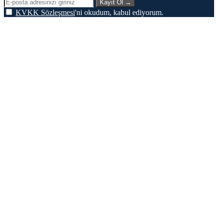
Kayıt Ol
→
KVKK Sözleşmesi
'ni okudum, kabul ediyorum.