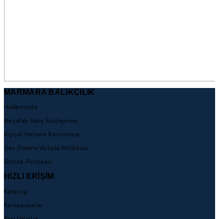
MARMARA BALIKÇILIK
Hakkımızda
Mesafeli Satış Sözleşmesi
Kişisel Verilerin Korunması
Geri Ödeme Ve İade Politikası
Gizlilik Politikası
HIZLI ERİŞİM
Katalog
Kampanyalar
Yeni Ürünler