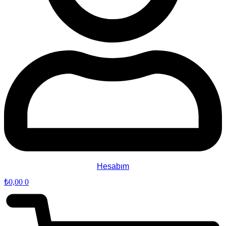
Hesabım
₺
0,00
0