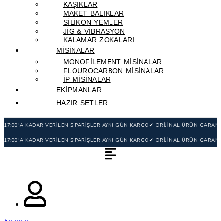
KAŞIKLAR
MAKET BALIKLAR
SILIKON YEMLER
JIG & VIBRASYON
KALAMAR ZOKALARI
MİSİNALAR
MONOFILEMENT MISINALAR
FLOUROCARBON MISINALAR
IP MISINALAR
EKİPMANLAR
HAZIR SETLER
 3.500TL ÜZERİ ÜCRETSİZ KARGO
⏰ 17:00'A KADAR VERİLEN SİPARİŞLER AYNI GÜ
 3.500TL ÜZERİ ÜCRETSİZ KARGO
⏰ 17:00'A KADAR VERİLEN SİPARİŞLER AYNI GÜ