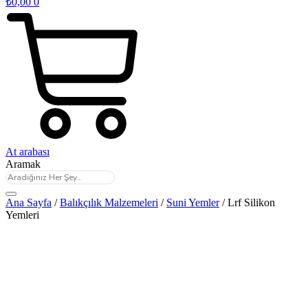
₺
0,00
0
At arabası
Aramak
Ana Sayfa
/
Balıkçılık Malzemeleri
/
Suni Yemler
/ Lrf Silikon
Yemleri