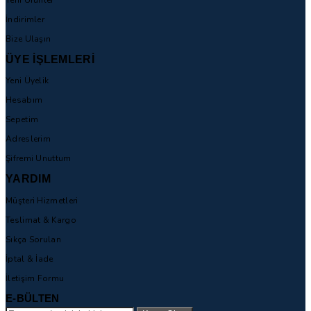
İndirimler
Bize Ulaşın
ÜYE İŞLEMLERİ
Yeni Üyelik
Hesabım
Sepetim
Adreslerim
Şifremi Unuttum
YARDIM
Müşteri Hizmetleri
Teslimat & Kargo
Sıkça Sorulan
İptal & İade
İletişim Formu
E-BÜLTEN