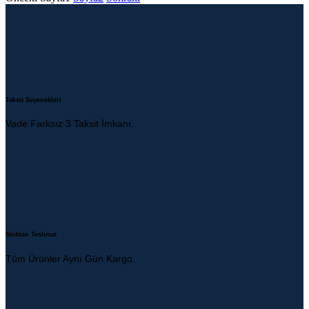
Taksit Seçenekleri
Vade Farksız 3 Taksit İmkanı.
Stoktan Teslimat
Tüm Ürünler Aynı Gün Kargo.