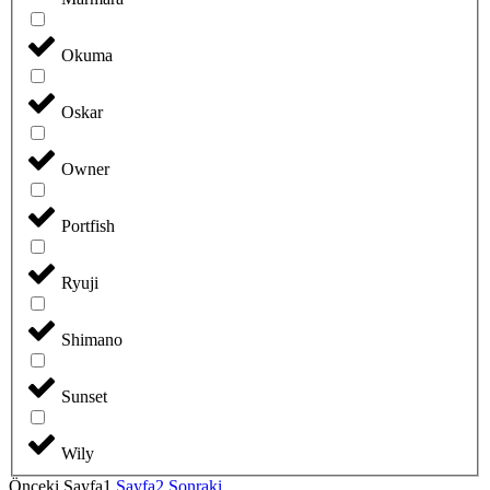
Okuma
Oskar
Owner
Portfish
Ryuji
Shimano
Sunset
Wily
Önceki
Sayfa
1
Sayfa
2
Sonraki