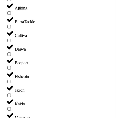
Ajiking
BarraTackle
Cultiva
Daiwa
Ecoport
Fishcoin
Jaxon
Kaido
Marmara