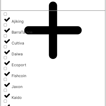
Ajiking
BarraTackle
Cultiva
Daiwa
Ecoport
Fishcoin
Jaxon
Kaido