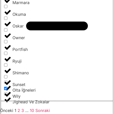
Marmara
Okuma
Oskar
Owner
Portfish
Ryuji
Shimano
Sunset
Olta İğneleri
Wily
Jighead Ve Zokalar
Önceki
1
2
3
…
10
Sonraki