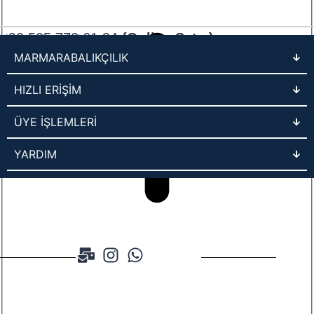
+90 505 772 61 34
(Online Satış)
Müşteri Hizmetleri
MARMARABALIKÇILIK
HIZLI ERİŞİM
ÜYE İŞLEMLERİ
YARDIM