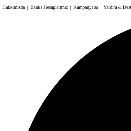
İçeriğe
Hakkımızda | Banka Hesaplarımız | Kampanyalar | Yardım & Deste
atla