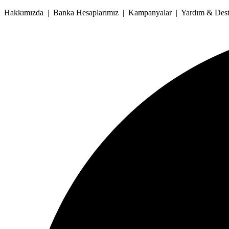
İçeriğe
Hakkımızda | Banka Hesaplarımız | Kampanyalar | Yardım & Deste
atla