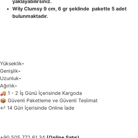
yaklayabilirsiniz.
Wily Clumsy 9 cm, 6 gr şeklinde pakette 5 adet
bulunmaktadır.
Yükseklik
-
Genişlik
-
Uzunluk
-
Ağırlık
-
🚚
1 - 2 İş Günü İçerisinde Kargoda
📦
Güvenli Paketleme ve Güvenli Teslimat
↩️
14 Gün İçerisinde Online İade
+90 505 772 61 34
(Online Satış)