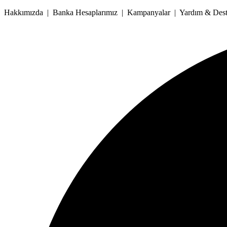
İçeriğe
Hakkımızda | Banka Hesaplarımız | Kampanyalar | Yardım & Deste
atla