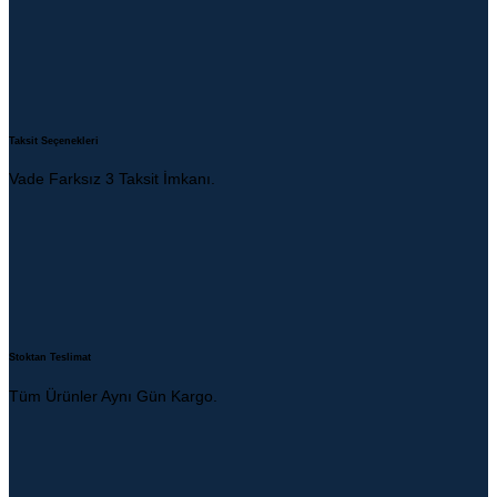
Taksit Seçenekleri
Vade Farksız 3 Taksit İmkanı.
Stoktan Teslimat
Tüm Ürünler Aynı Gün Kargo.