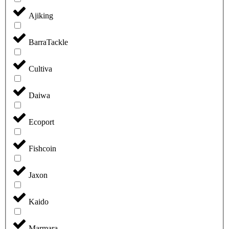
Ajiking
BarraTackle
Cultiva
Daiwa
Ecoport
Fishcoin
Jaxon
Kaido
Marmara