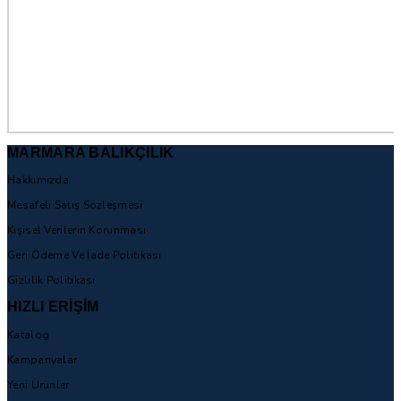
MARMARA BALIKÇILIK
Hakkımızda
Mesafeli Satış Sözleşmesi
Kişisel Verilerin Korunması
Geri Ödeme Ve İade Politikası
Gizlilik Politikası
HIZLI ERİŞİM
Katalog
Kampanyalar
Yeni Ürünler