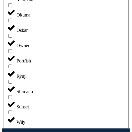
Okuma
Oskar
Owner
Portfish
Ryuji
Shimano
Sunset
Wily