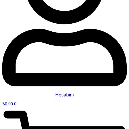
Hesabım
₺
0,00
0