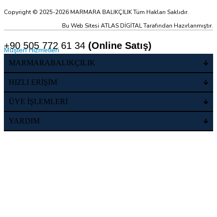
Copyright © 2025-2026 MARMARA BALIKÇILIK Tüm Hakları Saklıdır.
Bu Web Sitesi ATLAS DİGİTAL Tarafından Hazırlanmıştır.
+90 505 772 61 34
(Online Satış)
Müşteri Hizmetleri
MARMARABALIKÇILIK
HIZLI ERİŞİM
ÜYE İŞLEMLERİ
YARDIM