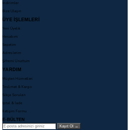
İndirimler
Bize Ulaşın
ÜYE İŞLEMLERİ
Yeni Üyelik
Hesabım
Sepetim
Adreslerim
Şifremi Unuttum
YARDIM
Müşteri Hizmetleri
Teslimat & Kargo
Sıkça Sorulan
İptal & İade
İletişim Formu
E-BÜLTEN
Kayıt Ol
→