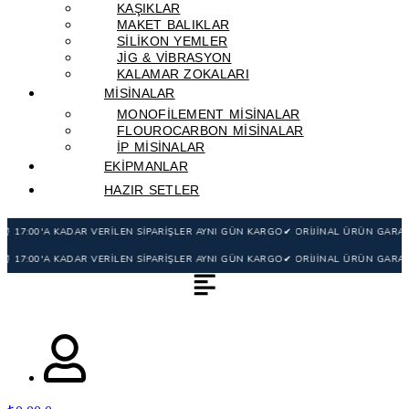
KAŞIKLAR
MAKET BALIKLAR
SILIKON YEMLER
JIG & VIBRASYON
KALAMAR ZOKALARI
MİSİNALAR
MONOFILEMENT MISINALAR
FLOUROCARBON MISINALAR
IP MISINALAR
EKİPMANLAR
HAZIR SETLER
🚚 3.500TL ÜZERİ ÜCRETSİZ KARGO
⏰ 17:00'A KADAR VERİLEN SİPARİŞLER AYNI G
🚚 3.500TL ÜZERİ ÜCRETSİZ KARGO
⏰ 17:00'A KADAR VERİLEN SİPARİŞLER AYNI G