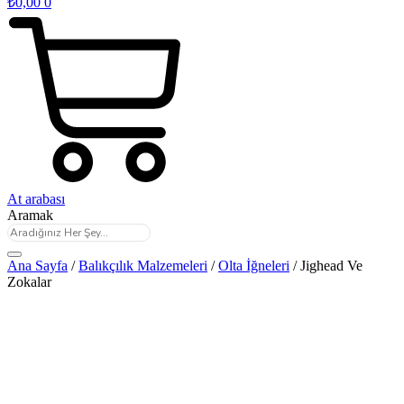
₺
0,00
0
At arabası
Aramak
Ana Sayfa
/
Balıkçılık Malzemeleri
/
Olta İğneleri
/ Jighead Ve
Zokalar