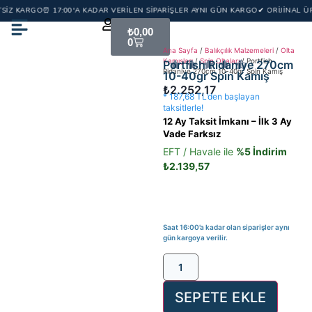
SİZ KARGO
⏰ 17:00'A KADAR VERİLEN SİPARİŞLER AYNI GÜN KARGO
✔ ORİJİNAL ÜR
₺
0,00
0
Ana Sayfa
/
Balıkçılık Malzemeleri
/
Olta
Kamışları
/
Spin Oltaları
/ Portfish
Portfish Ridaniye 270cm
Ridaniye 270cm 10-40gr Spin Kamış
10-40gr Spin Kamış
₺
2.252,17
* 187,68 TL’den başlayan
taksitlerle!
12 Ay Taksit İmkanı – İlk 3 Ay
Vade Farksız
EFT / Havale ile
%5 İndirim
₺
2.139,57
Saat 16:00’a kadar olan siparişler aynı
gün kargoya verilir.
SEPETE EKLE