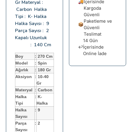
🚚
İçerisinde
Gr Materyal :
Kargoda
Carbon Halka
Güvenli
Tipi : K- Halka
Paketleme ve
Halka Sayısı : 9
📦
Güvenli
Parça Sayısı : 2
Teslimat
Kapalı Uzunluk
14 Gün
: 140 Cm
↩️
İçerisinde
Online İade
Boy
:
270 Cm
Model
:
Spin
Ağırlık
:
180 Gr
Aksiyon
:
10-40
Gr
Materyal
:
Carbon
Halka
:
K-
Tipi
Halka
Halka
:
9
Sayısı
Parça
:
2
Sayısı