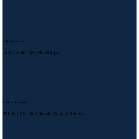
Stoktan Teslimat
Tüm Ürünler Aynı Gün Kargo.
Güvenli Alışveriş
256 BIT SSL Sertifika ile Güvenli Ödeme.