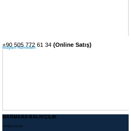
+90 505 772 61 34
(Online Satış)
Müşteri Hizmetleri
MARMARA BALIKÇILIK
Hakkımızda