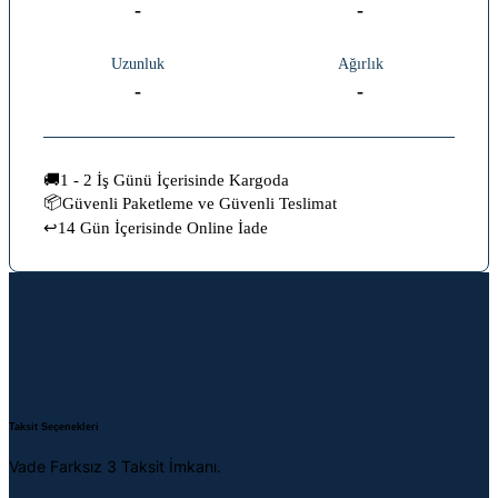
-
-
Uzunluk
Ağırlık
-
-
🚚
1 - 2 İş Günü İçerisinde Kargoda
📦
Güvenli Paketleme ve Güvenli Teslimat
14 Gün İçerisinde Online İade
↩️
Taksit Seçenekleri
Vade Farksız 3 Taksit İmkanı.