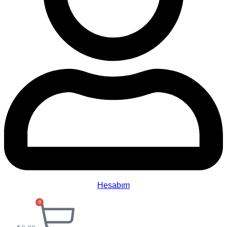
Hesabım
0