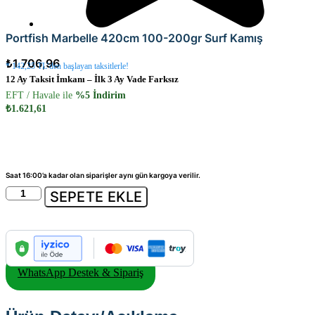
Portfish Marbelle 420cm 100-200gr Surf Kamış
₺
1.706,96
* 142,25 TL’den başlayan taksitlerle!
12 Ay Taksit İmkanı – İlk 3 Ay Vade Farksız
EFT / Havale ile
%5 İndirim
₺
1.621,61
Saat 16:00’a kadar olan siparişler aynı gün kargoya verilir.
Portfish
SEPETE EKLE
Marbelle
420cm
100-
200gr
Surf
Kamış
WhatsApp Destek & Sipariş
adet