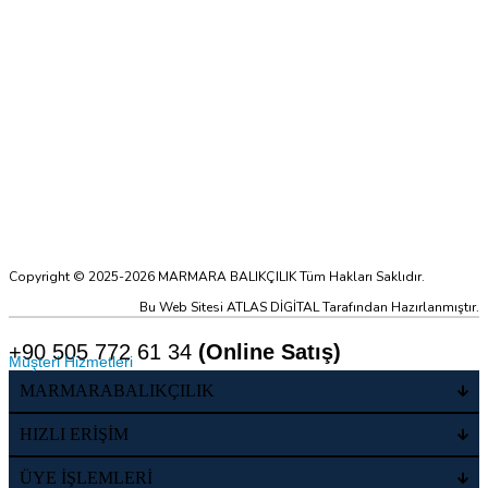
Copyright © 2025-2026 MARMARA BALIKÇILIK Tüm Hakları Saklıdır.
Bu Web Sitesi ATLAS DİGİTAL Tarafından Hazırlanmıştır.
+90 505 772 61 34
(Online Satış)
Müşteri Hizmetleri
MARMARABALIKÇILIK
HIZLI ERİŞİM
ÜYE İŞLEMLERİ