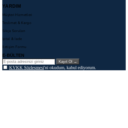
YARDIM
Müşteri Hizmetleri
Teslimat & Kargo
Sıkça Sorulan
İptal & İade
İletişim Formu
E-BÜLTEN
Kayıt Ol
→
KVKK Sözleşmesi
'ni okudum, kabul ediyorum.