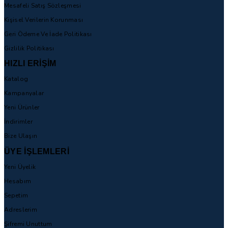
Mesafeli Satış Sözleşmesi
Kişisel Verilerin Korunması
Geri Ödeme Ve İade Politikası
Gizlilik Politikası
HIZLI ERİŞİM
Katalog
Kampanyalar
Yeni Ürünler
İndirimler
Bize Ulaşın
ÜYE İŞLEMLERİ
Yeni Üyelik
Hesabım
Sepetim
Adreslerim
Şifremi Unuttum