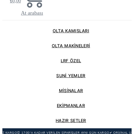
₺
0,00
At arabası
OLTA KAMIŞLARI
OLTA MAKİNELERİ
LRF ÖZEL
SUNİ YEMLER
MİSİNALAR
EKİPMANLAR
HAZIR SETLER
 KARGO
⏰ 17:00'A KADAR VERİLEN SİPARİŞLER AYNI GÜN KARGO
✔ ORİJİNAL ÜRÜN 