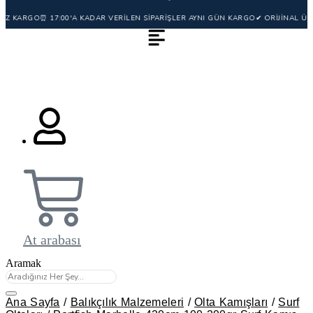
 KARGO
⏰ 17:00'A KADAR VERİLEN SİPARİŞLER AYNI GÜN KARGO
✔ ORİJİNAL ÜRÜN 
At arabası
Aramak
Ana Sayfa
/
Balıkçılık Malzemeleri
/
Olta Kamışları
/
Surf