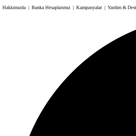
İçeriğe
Hakkımızda | Banka Hesaplarımız | Kampanyalar | Yardım & Deste
atla