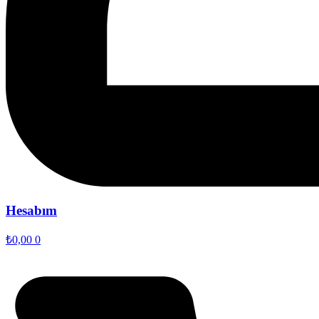
Hesabım
₺
0,00
0