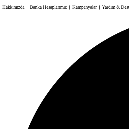
İçeriğe
Hakkımızda | Banka Hesaplarımız | Kampanyalar | Yardım & Deste
atla