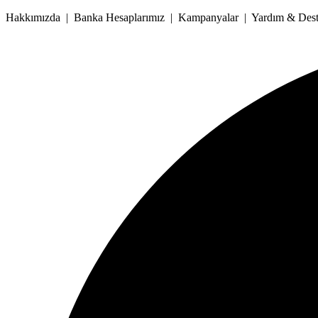
İçeriğe
Hakkımızda | Banka Hesaplarımız | Kampanyalar | Yardım & Deste
atla