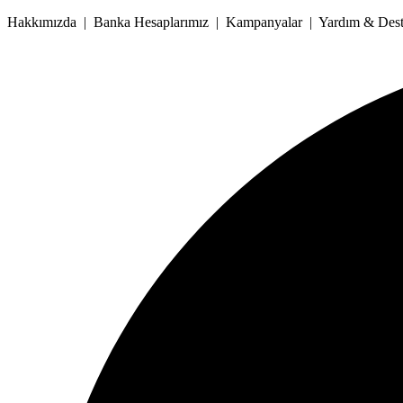
İçeriğe
Hakkımızda | Banka Hesaplarımız | Kampanyalar | Yardım & Deste
atla