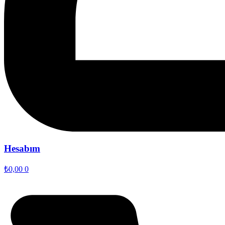
Hesabım
₺
0,00
0