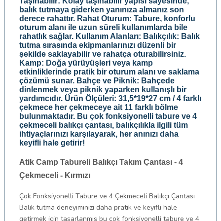
Taşınabilir: Kolay taşınabilir yapısı sayesinde,
balık tutmaya giderken yanınıza almanız son
derece rahattır. Rahat Oturum: Tabure, konforlu
oturum alanı ile uzun süreli kullanımlarda bile
rahatlık sağlar. Kullanım Alanları: Balıkçılık: Balık
tutma sırasında ekipmanlarınızı düzenli bir
şekilde saklayabilir ve rahatça oturabilirsiniz.
Kamp: Doğa yürüyüşleri veya kamp
etkinliklerinde pratik bir oturum alanı ve saklama
çözümü sunar. Bahçe ve Piknik: Bahçede
dinlenmek veya piknik yaparken kullanışlı bir
yardımcıdır. Ürün Ölçüleri: 31,5*19*27 cm / 4 farklı
çekmece her çekmeceye ait 11 farklı bölme
bulunmaktadır. Bu çok fonksiyonelli tabure ve 4
çekmeceli balıkçı çantası, balıkçılıkla ilgili tüm
ihtiyaçlarınızı karşılayarak, her anınızı daha
keyifli hale getirir!
Atik Camp Tabureli Balıkçı Takım Çantası - 4
Çekmeceli - Kırmızı
Çok Fonksiyonelli Tabure ve 4 Çekmeceli Balıkçı Çantası
Balık tutma deneyiminizi daha pratik ve keyifli hale
getirmek için tasarlanmış bu çok fonksiyonelli tabure ve 4