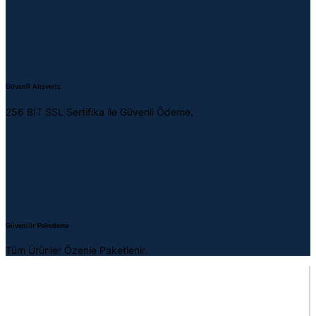
Güvenli Alışveriş
256 BIT SSL Sertifika ile Güvenli Ödeme.
Güvenilir Paketleme
Tüm Ürünler Özenle Paketlenir.