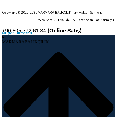
Copyright © 2025-2026 MARMARA BALIKÇILIK Tüm Hakları Saklıdır.
Bu Web Sitesi ATLAS DİGİTAL Tarafından Hazırlanmıştır.
+90 505 772 61 34
(Online Satış)
Müşteri Hizmetleri
MARMARABALIKÇILIK