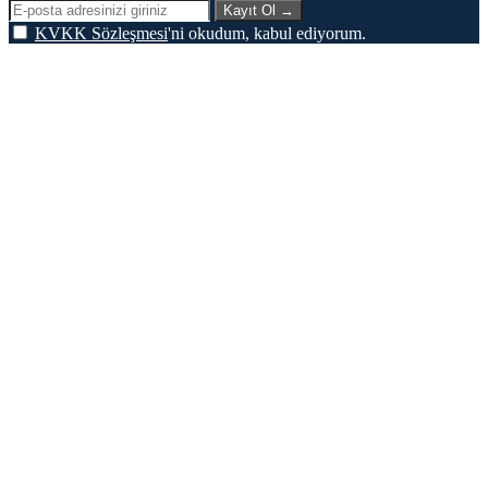
Kayıt Ol
→
KVKK Sözleşmesi
'ni okudum, kabul ediyorum.