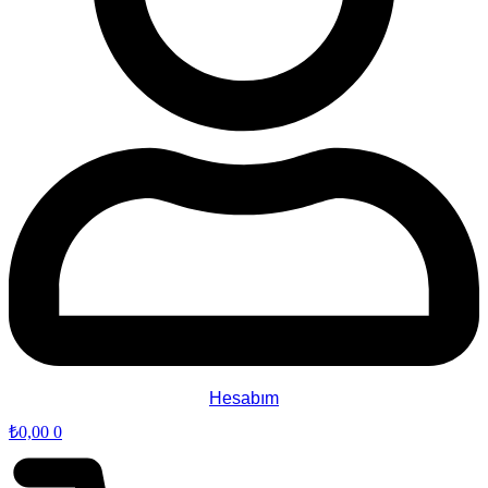
Hesabım
₺
0,00
0