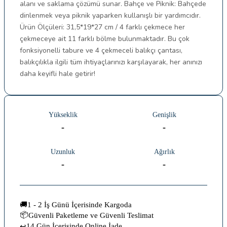
alanı ve saklama çözümü sunar. Bahçe ve Piknik: Bahçede
dinlenmek veya piknik yaparken kullanışlı bir yardımcıdır.
Ürün Ölçüleri: 31,5*19*27 cm / 4 farklı çekmece her
çekmeceye ait 11 farklı bölme bulunmaktadır.
Bu çok
fonksiyonelli tabure ve 4 çekmeceli balıkçı çantası,
balıkçılıkla ilgili tüm ihtiyaçlarınızı karşılayarak, her anınızı
daha keyifli hale getirir!
Yükseklik
Genişlik
-
-
Uzunluk
Ağırlık
-
-
🚚
1 - 2 İş Günü İçerisinde Kargoda
📦
Güvenli Paketleme ve Güvenli Teslimat
14 Gün İçerisinde Online İade
↩️