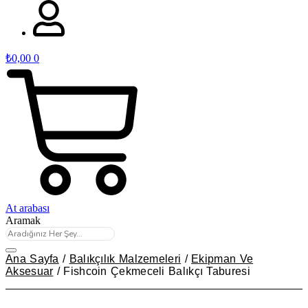
₺
0,00
0
At arabası
Aramak
Ana Sayfa
/
Balıkçılık Malzemeleri
/
Ekipman Ve
Aksesuar
/ Fishcoin Çekmeceli Balıkçı Taburesi