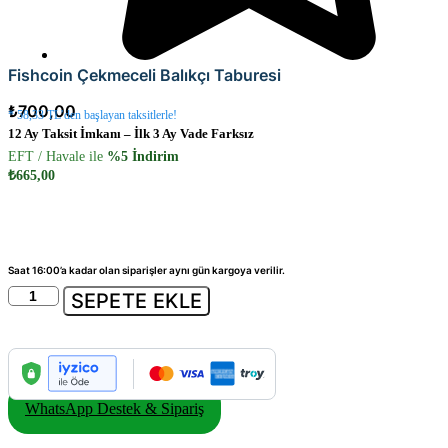
Fishcoin Çekmeceli Balıkçı Taburesi
₺
700,00
* 58,33 TL’den başlayan taksitlerle!
12 Ay Taksit İmkanı – İlk 3 Ay Vade Farksız
EFT / Havale ile
%5 İndirim
₺
665,00
Saat 16:00’a kadar olan siparişler aynı gün kargoya verilir.
Fishcoin
SEPETE EKLE
Çekmeceli
Balıkçı
Taburesi
adet
WhatsApp Destek & Sipariş