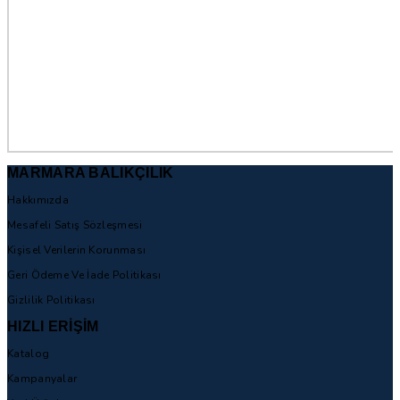
MARMARA BALIKÇILIK
Hakkımızda
Mesafeli Satış Sözleşmesi
Kişisel Verilerin Korunması
Geri Ödeme Ve İade Politikası
Gizlilik Politikası
HIZLI ERİŞİM
Katalog
Kampanyalar