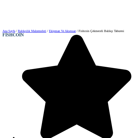
Ana Sayfa
/
Balıkçılık Malzemeleri
/
Ekipman Ve Aksesuar
/ Fishcoin Çekmeceli Balıkçı Taburesi
FISHCOIN