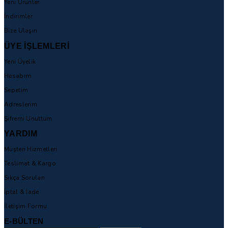
Yeni Ürünler
İndirimler
Bize Ulaşın
ÜYE İŞLEMLERİ
Yeni Üyelik
Hesabım
Sepetim
Adreslerim
Şifremi Unuttum
YARDIM
Müşteri Hizmetleri
Teslimat & Kargo
Sıkça Sorulan
İptal & İade
İletişim Formu
E-BÜLTEN