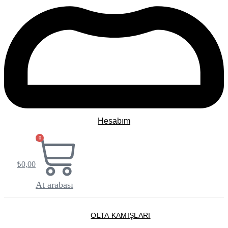
Hesabım
0
₺
0,00
At arabası
OLTA KAMIŞLARI