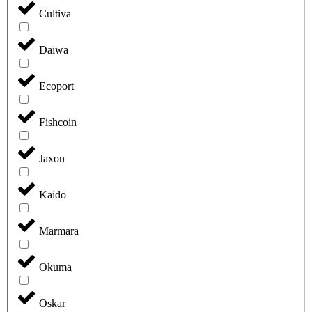
Cultiva
Daiwa
Ecoport
Fishcoin
Jaxon
Kaido
Marmara
Okuma
Oskar