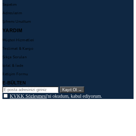
Sepetim
Adreslerim
Şifremi Unuttum
YARDIM
Müşteri Hizmetleri
Teslimat & Kargo
Sıkça Sorulan
İptal & İade
İletişim Formu
E-BÜLTEN
Kayıt Ol
→
KVKK Sözleşmesi
'ni okudum, kabul ediyorum.