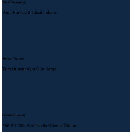
Taksit Seçenekleri
Vade Farksız 3 Taksit İmkanı.
Stoktan Teslimat
Tüm Ürünler Aynı Gün Kargo.
Güvenli Alışveriş
256 BIT SSL Sertifika ile Güvenli Ödeme.