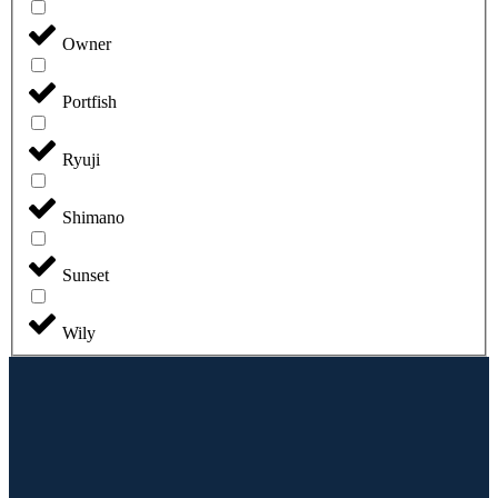
Owner
Portfish
Ryuji
Shimano
Sunset
Wily