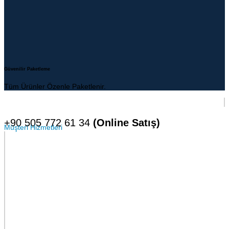
Güvenilir Paketleme
Tüm Ürünler Özenle Paketlenir.
+90 505 772 61 34
(Online Satış)
Müşteri Hizmetleri