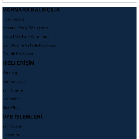
MARMARA BALIKÇILIK
Hakkımızda
Mesafeli Satış Sözleşmesi
Kişisel Verilerin Korunması
Geri Ödeme Ve İade Politikası
Gizlilik Politikası
HIZLI ERİŞİM
Katalog
Kampanyalar
Yeni Ürünler
İndirimler
Bize Ulaşın
ÜYE İŞLEMLERİ
Yeni Üyelik
Hesabım