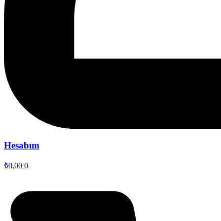
Hesabım
₺
0,00
0