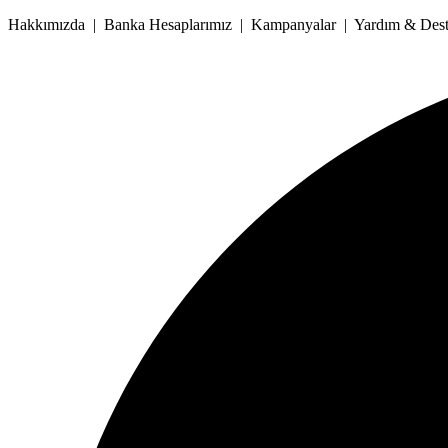
İçeriğe
Hakkımızda | Banka Hesaplarımız | Kampanyalar | Yardım & Deste
atla